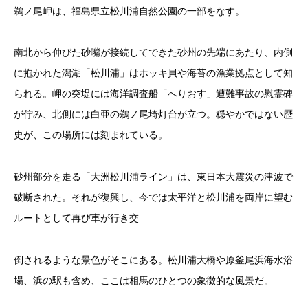
鵜ノ尾岬は、福島県立松川浦自然公園の一部をなす。
南北から伸びた砂嘴が接続してできた砂州の先端にあたり、内側
に抱かれた潟湖「松川浦」はホッキ貝や海苔の漁業拠点として知
られる。岬の突堤には海洋調査船「へりおす」遭難事故の慰霊碑
が佇み、北側には白亜の鵜ノ尾埼灯台が立つ。穏やかではない歴
史が、この場所には刻まれている。
砂州部分を走る「大洲松川浦ライン」は、東日本大震災の津波で
破断された。それが復興し、今では太平洋と松川浦を両岸に望む
ルートとして再び車が行き交
倒されるような景色がそこにある。松川浦大橋や原釜尾浜海水浴
場、浜の駅も含め、ここは相馬のひとつの象徴的な風景だ。