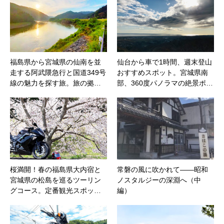
福島県から宮城県の仙南を並
仙台から車で1時間、週末登山
走する阿武隈急行と国道349号
おすすめスポット。宮城県南
線の魅力を探す旅。旅の拠…
部、360度パノラマの絶景ポ…
桜満開！春の福島県大内宿と
常磐の風に吹かれて――昭和
宮城県の松島を巡るツーリン
ノスタルジーの深淵へ（中
グコース。定番観光スポッ…
編）