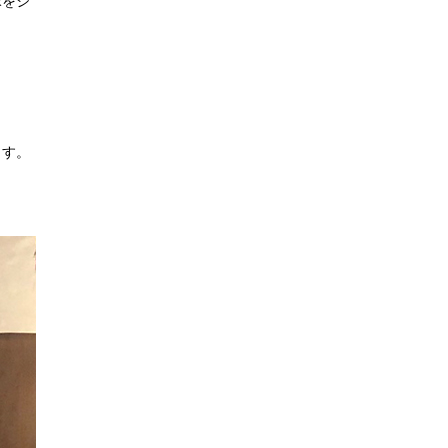
床をシ
ます。