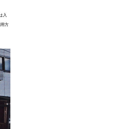
は入
利用方