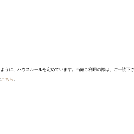
るように、ハウスルールを定めています。当館ご利用の際は、ご一読下
は
こちら
。