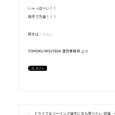
いゃっほーい！！
両手で万歳！！！
続きは
こちら
。
TOHOKU ROUTE66 運営事務局 より
ドライブ＆ツーリング途中に立ち寄りたい 宮城・