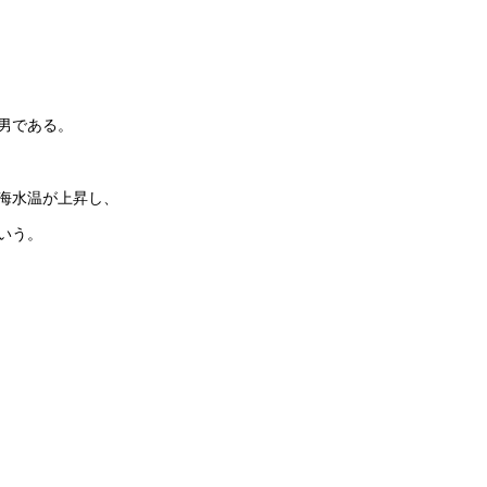
男である。
海水温が上昇し、
いう。