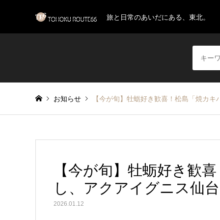
旅と日常のあいだにある、東北。
お知らせ
【今が旬】牡蛎好き歓喜！松島「焼カキ
【今が旬】牡蛎好き歓喜
し、アクアイグニス仙台
2026.01.12