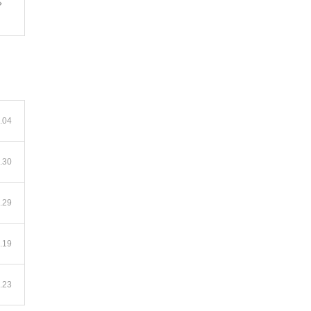
.04
.30
.29
.19
.23