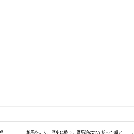
福
相馬を走り、歴史に酔う。野馬追の地で拾った縁と