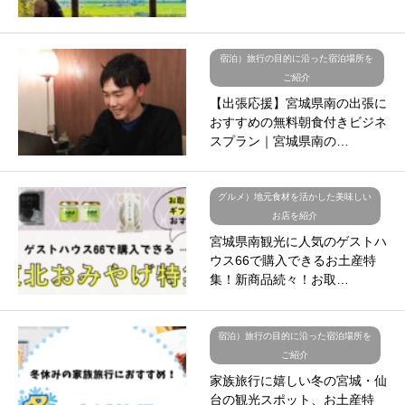
宿泊）旅行の目的に沿った宿泊場所を
ご紹介
【出張応援】宮城県南の出張に
おすすめの無料朝食付きビジネ
スプラン｜宮城県南の…
グルメ）地元食材を活かした美味しい
お店を紹介
宮城県南観光に人気のゲストハ
ウス66で購入できるお土産特
集！新商品続々！お取…
宿泊）旅行の目的に沿った宿泊場所を
ご紹介
家族旅行に嬉しい冬の宮城・仙
台の観光スポット、お土産特