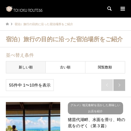
検索
宿泊）旅行の目的に沿った宿泊場所をご紹介
宿泊）旅行の目的に沿った宿泊場所をご紹介
並べ替え条件
新しい順
古い順
閲覧数順
55件中 1〜10件を表示


グルメ）地元食材を活かした美味しい
お店を紹介
猪苗代湖畔、水面を滑り、時の
底をのぞく（第３篇）