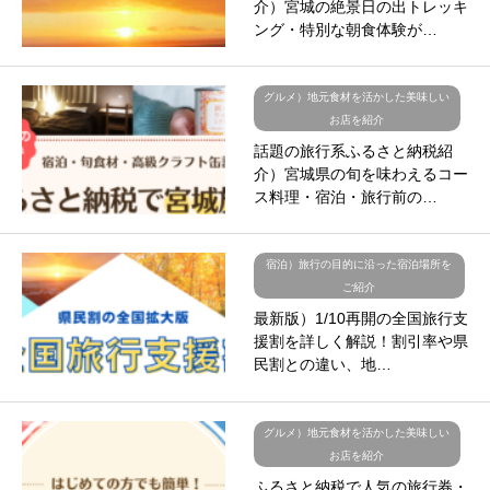
介）宮城の絶景日の出トレッキ
ング・特別な朝食体験が…
グルメ）地元食材を活かした美味しい
お店を紹介
話題の旅行系ふるさと納税紹
介）宮城県の旬を味わえるコー
ス料理・宿泊・旅行前の…
宿泊）旅行の目的に沿った宿泊場所を
ご紹介
最新版）1/10再開の全国旅行支
援割を詳しく解説！割引率や県
民割との違い、地…
グルメ）地元食材を活かした美味しい
お店を紹介
ふるさと納税で人気の旅行券・