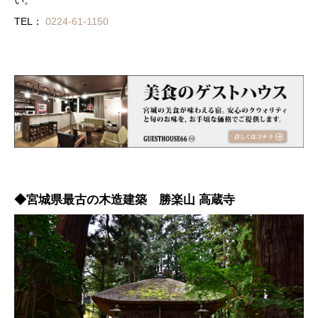
い。
TEL：
0224-61-1150
◆宮城県最古の木造建築 勝楽山 高蔵寺