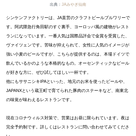
出典：
JAみやぎ仙南
シンケンファクトリーは、JA直営のクラフトビールブルワリーで
す。阿武隈急行角田駅のすぐ裏手、ヨーロッパ風の建物がレスト
ランになっています。一番人気は国際品評会で金賞を受賞した、
ヴァイツェンです。苦味が抑えられて、女性に人気のイメージが
強い小麦のビールですが、こちらが提供するのは、本場ドイツで
飲んでいるかのような本格的なもの。オーセンティックなビール
が好きな方に、ぜひ試してほしい一杯です。
他にもササニシキIPAといった、地元のお米を使ったビールや、
JAPANXという蔵王町で育てられた豚肉のステーキなど、南東北
の味覚が味わえるレストランです。
現在コロナウィルス対策で、営業はお昼に限られています。夜は
完全予約制です。詳しくはレストランに問い合わせてみてくださ