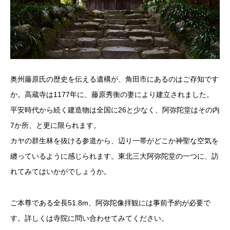
奥州藤原氏の歴史を伝える遺構が、角田市にあるのはご存知です
か。高蔵寺は1177年に、藤原秀衡の妻により建立されました。
平安時代から続く建造物は全国に26と少なく、阿弥陀堂はその内
7か所、と更に限られます。
カヤの群生林を抜ける参道から、辺り一帯がどこか神聖な空気を
纏っているように感じられます。東北三大阿弥陀堂の一つに、訪
れてみてはいかがでしょうか。
ご本尊である全長51.8m、阿弥陀像拝観には事前予約が必要で
す。詳しくは寺院に問い合わせてみてください。