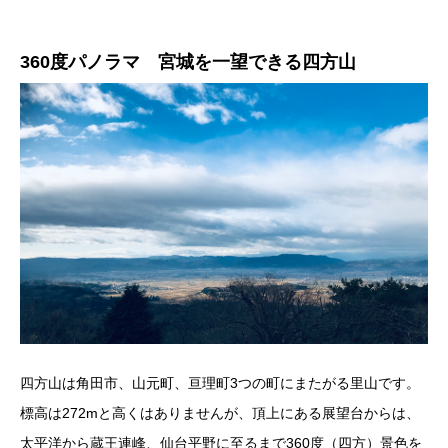
360度パノラマ 宮城を一望できる四方山
四方山は角田市、山元町、亘理町3つの町にまたがる里山です。
標高は272mと高くはありませんが、頂上にある展望台からは、
太平洋から蔵王連峰、仙台平野に至るまで360度（四方）景色を