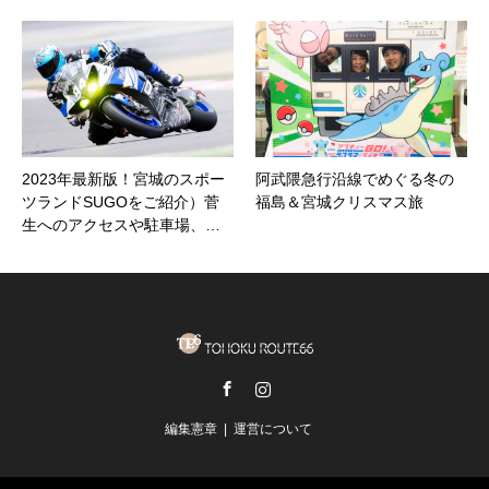
2023年最新版！宮城のスポー
阿武隈急行沿線でめぐる冬の
ツランドSUGOをご紹介）菅
福島＆宮城クリスマス旅
生へのアクセスや駐車場、…
Facebook
Instagram
編集憲章
運営について