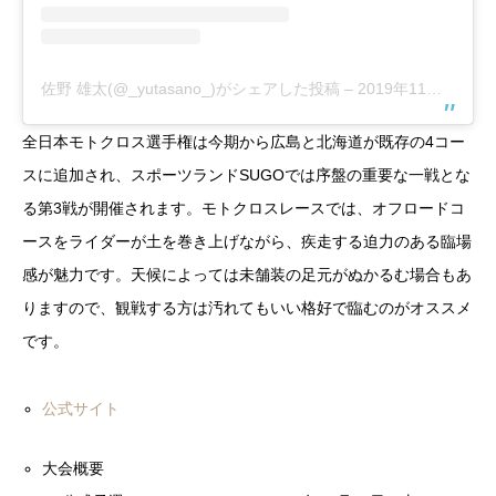
佐野 雄太(@_yutasano_)がシェアした投稿
–
2019年11月月1日午前6時11分PDT
全日本モトクロス選手権は今期から広島と北海道が既存の4コー
スに追加され、スポーツランドSUGOでは序盤の重要な一戦とな
る第3戦が開催されます。モトクロスレースでは、オフロードコ
ースをライダーが土を巻き上げながら、疾走する迫力のある臨場
感が魅力です。天候によっては未舗装の足元がぬかるむ場合もあ
りますので、観戦する方は汚れてもいい格好で臨むのがオススメ
です。
公式サイト
大会概要