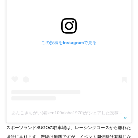
この投稿をInstagramで見る
あんこきちがい(@ken109aloha1970)がシェアした投稿
–
2019
スポーツランドSUGOの駐車場は、レーシングコースから離れた
場所にあります。普段は無料ですが、イベント開催時は有料にな