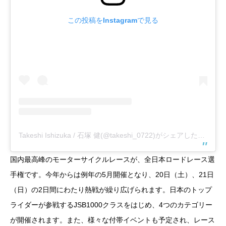
この投稿をInstagramで見る
Takeshi Ishizuka / 石塚 健(@takeshi_0722)がシェアした投稿
–
2
国内最高峰のモーターサイクルレースが、全日本ロードレース選
手権です。今年からは例年の5月開催となり、20日（土）、21日
（日）の2日間にわたり熱戦が繰り広げられます。日本のトップ
ライダーが参戦するJSB1000クラスをはじめ、4つのカテゴリー
が開催されます。また、様々な付帯イベントも予定され、レース