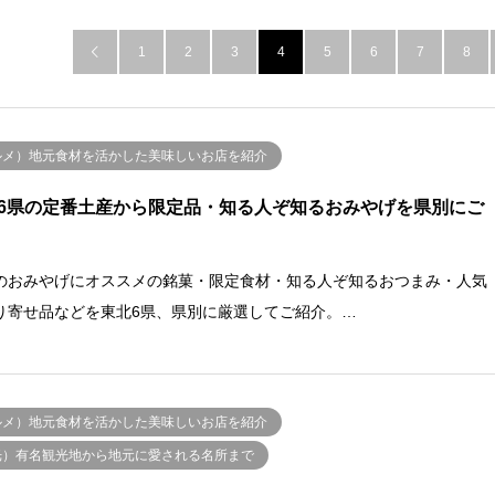
1
2
3
4
5
6
7
8

ルメ）地元食材を活かした美味しいお店を紹介
6県の定番土産から限定品・知る人ぞ知るおみやげを県別にご
のおみやげにオススメの銘菓・限定食材・知る人ぞ知るおつまみ・人気
り寄せ品などを東北6県、県別に厳選してご紹介。…
ルメ）地元食材を活かした美味しいお店を紹介
光）有名観光地から地元に愛される名所まで