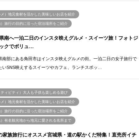
ルメ）地元食材を活かした美味しいお店を紹介
泊）旅行の目的に沿った宿泊場所をご紹介
県南へ一泊二日のインスタ映えグルメ・スイーツ旅！フォトジ
ックでボリュ…
県南部にある角田市はインスタ映えグルメの街。一泊二日の女子旅行で
たいSNS映えするスイーツやカフェ、ランチスポッ…
クティビティ）大人も子供も楽しめる遊び
ルメ）地元食材を活かした美味しいお店を紹介
泊）旅行の目的に沿った宿泊場所をご紹介
光）有名観光地から地元に愛される名所まで
の家族旅行にオススメ宮城県・道の駅かくだ特集！直売所イチ