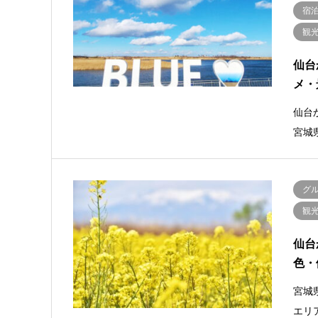
宿
観
仙台
メ・
仙台
宮城
グ
観
仙台
色・
宮城
エリ