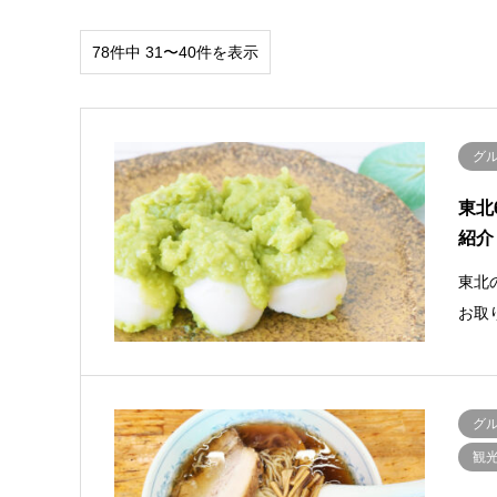
78件中 31〜40件を表示
グ
東北
紹介
東北
お取
グ
観