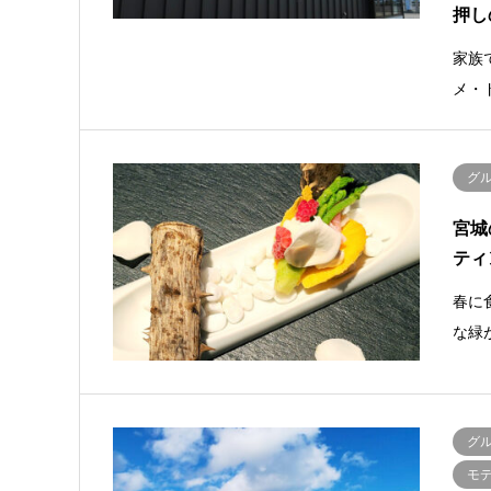
押し
家族
メ・
グ
宮城
ティ
春に
な緑
グ
モ