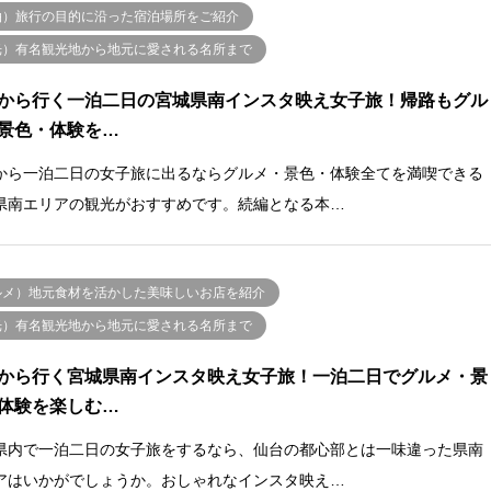
泊）旅行の目的に沿った宿泊場所をご紹介
光）有名観光地から地元に愛される名所まで
から行く一泊二日の宮城県南インスタ映え女子旅！帰路もグル
景色・体験を…
から一泊二日の女子旅に出るならグルメ・景色・体験全てを満喫できる
県南エリアの観光がおすすめです。続編となる本…
ルメ）地元食材を活かした美味しいお店を紹介
光）有名観光地から地元に愛される名所まで
から行く宮城県南インスタ映え女子旅！一泊二日でグルメ・景
体験を楽しむ…
県内で一泊二日の女子旅をするなら、仙台の都心部とは一味違った県南
アはいかがでしょうか。おしゃれなインスタ映え…