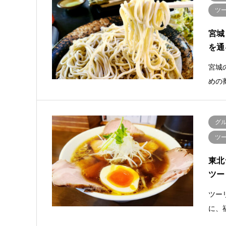
ツ
宮城
を通
宮城
めの
グ
ツ
東北
ツー
ツー
に、