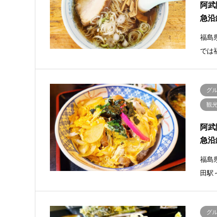
阿武
急沿
福島
では
グ
観
阿武
急沿
福島
田駅
グ