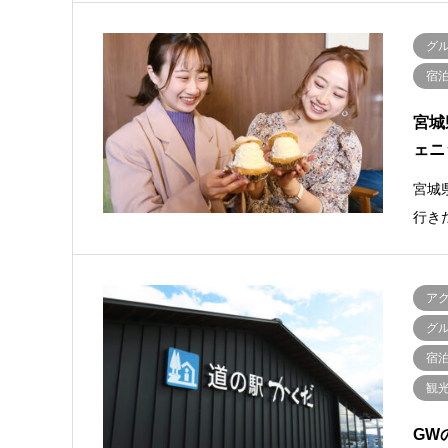
グ
宿
宮城
ェニ
宮城
行き
ア
グ
宿
観
GW