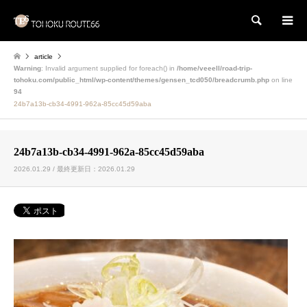
検索
article
Warning
: Invalid argument supplied for foreach() in
/home/veeell/road-trip-
tohoku.com/public_html/wp-content/themes/gensen_tcd050/breadcrumb.php
on line
94
24b7a13b-cb34-4991-962a-85cc45d59aba
24b7a13b-cb34-4991-962a-85cc45d59aba
2026.01.29 / 最終更新日：2026.01.29