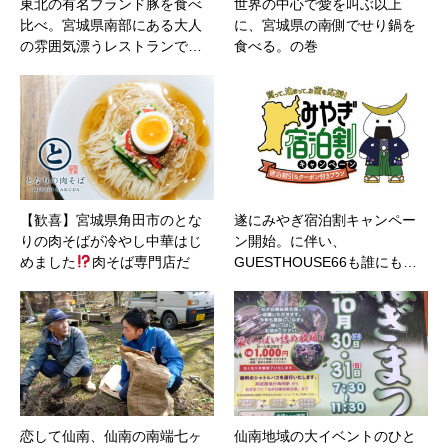
東北の有名ブランド豚を食べ
世界の中心で愛を叫ぶ以上
比べ。宮城県南部にある大人
に、宮城県の南側でせり鍋を
の雰囲気漂うレストランで…
食べる。の巻
【歓喜】宮城県角田市のとな
遂にみやぎ宿泊割キャンペー
りの肉そばが冷やし中華はじ
ン開始。に伴い、
めました
肉そば専門店だ
GUESTHOUSE66も誰にも…
か…
恋して仙南、仙南の南端七ヶ
仙南地域の大イベントのひと