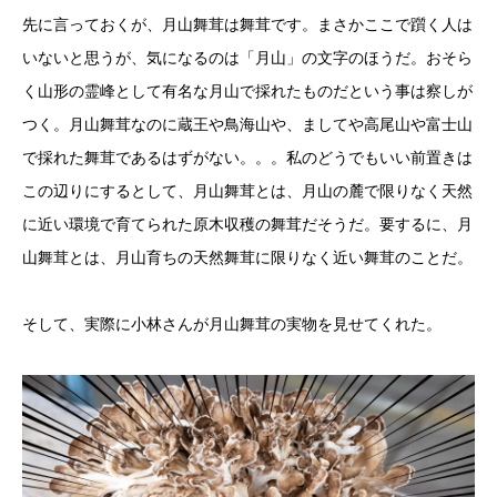
先に言っておくが、月山舞茸は舞茸です。まさかここで躓く人は
いないと思うが、気になるのは「月山」の文字のほうだ。おそら
く山形の霊峰として有名な月山で採れたものだという事は察しが
つく。月山舞茸なのに蔵王や鳥海山や、ましてや高尾山や富士山
で採れた舞茸であるはずがない。。。私のどうでもいい前置きは
この辺りにするとして、月山舞茸とは、月山の麓で限りなく天然
に近い環境で育てられた原木収穫の舞茸だそうだ。要するに、月
山舞茸とは、月山育ちの天然舞茸に限りなく近い舞茸のことだ。
そして、実際に小林さんが月山舞茸の実物を見せてくれた。