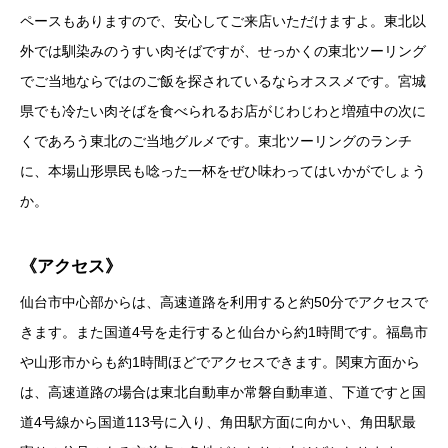
ペースもありますので、安心してご来店いただけますよ。東北以
外では馴染みのうすい肉そばですが、せっかくの東北ツーリング
でご当地ならではのご飯を探されているならオススメです。宮城
県でも冷たい肉そばを食べられるお店がじわじわと増殖中の次に
くであろう東北のご当地グルメです。東北ツーリングのランチ
に、本場山形県民も唸った一杯をぜひ味わってはいかがでしょう
か。
《アクセス》
仙台市中心部からは、高速道路を利用すると約50分でアクセスで
きます。また国道4号を走行すると仙台から約1時間です。福島市
や山形市からも約1時間ほどでアクセスできます。関東方面から
は、高速道路の場合は東北自動車か常磐自動車道、下道ですと国
道4号線から国道113号に入り、角田駅方面に向かい、角田駅最