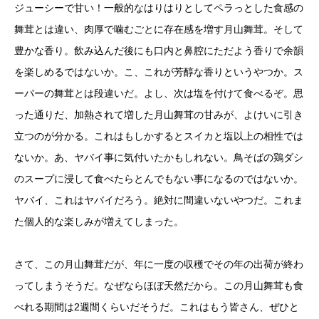
ジューシーで甘い！一般的なはりはりとしてペラっとした食感の
舞茸とは違い、肉厚で噛むごとに存在感を増す月山舞茸。そして
豊かな香り。飲み込んだ後にも口内と鼻腔にただよう香りで余韻
を楽しめるではないか。こ、これが芳醇な香りというやつか。ス
ーパーの舞茸とは段違いだ。よし、次は塩を付けて食べるぞ。思
った通りだ、加熱されて増した月山舞茸の甘みが、よけいに引き
立つのが分かる。これはもしかするとスイカと塩以上の相性では
ないか。あ、ヤバイ事に気付いたかもしれない。鳥そばの鶏ダシ
のスープに浸して食べたらとんでもない事になるのではないか。
ヤバイ、これはヤバイだろう。絶対に間違いないやつだ。これま
た個人的な楽しみが増えてしまった。
さて、この月山舞茸だが、年に一度の収穫でその年の出荷が終わ
ってしまうそうだ。なぜならほぼ天然だから。この月山舞茸も食
べれる期間は2週間くらいだそうだ。これはもう皆さん、ぜひと