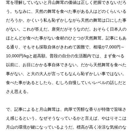
茸を理解していないと月山舞茸の価値は正しく把握できないだろ
う。ちなみに、天然の舞茸を食べた事がある人はどのくらいいる
だろうか。かくいう私も恥ずかしながら天然の舞茸は口にした事
がない。これが答えだ。唐突だがそうなのだ。おそらく日本人の
ほとんどが食べた事がない食材のひとつが天然舞茸。記事にもあ
る通り、そもそも採取自体がきわめて困難で、相場が7,000円～
10,000円/kgと超高額。普段の自分の生活圏内では、まず食べる
以前に、お目にかかる事自体できない。だから天然舞茸を食べた
事がない、と大の大人が言ってもなんら恥ずかしい事ではない。
食べた事があるとしたら、むしろ自慢していいレベルの話しだと
さえ思える。
で、記事によると月山舞茸は、肉厚で芳醇な香りが特徴で旨味さ
え感じるという。なぜそうなっているかと言えば、やはりそこは
月山の環境が鍵になっているようだ。標高が高く冷涼な気候のな