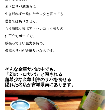
まさにサバ威張るに
生き残れず一発にヤラレタと言っても
過言ではありません。
もう海賊女帝ボア・ハンコック張りの
仁王立ちポーズで、
威張ってよい威力を持つ、
脅威のサバが金華サバなのです。
そんな金華サバの中でも、
「幻のトロサバ」と噂される
超希少な金華山沖のサバを食せる
隠れた名店が宮城県南にあります。