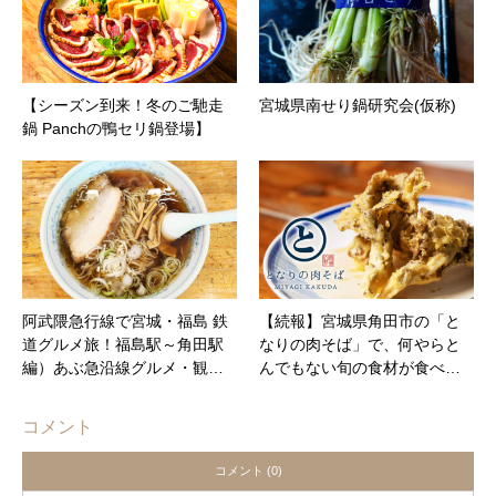
【シーズン到来！冬のご馳走
宮城県南せり鍋研究会(仮称)
鍋 Panchの鴨セリ鍋登場】
阿武隈急行線で宮城・福島 鉄
【続報】宮城県角田市の「と
道グルメ旅！福島駅～角田駅
なりの肉そば」で、何やらと
編）あぶ急沿線グルメ・観…
んでもない旬の食材が食べ…
コメント
コメント (0)