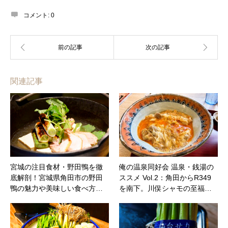
コメント:
0
関連記事
宮城の注目食材・野田鴨を徹
俺の温泉同好会 温泉・銭湯の
底解剖！宮城県角田市の野田
ススメ Vol.2：角田からR349
鴨の魅力や美味しい食べ方…
を南下。川俣シャモの至福…