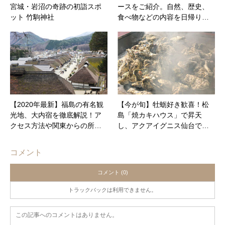
宮城・岩沼の奇跡の初詣スポ
ースをご紹介。自然、歴史、
ット 竹駒神社
食べ物などの内容を日帰り…
【2020年最新】福島の有名観
【今が旬】牡蛎好き歓喜！松
光地、大内宿を徹底解説！ア
島「焼カキハウス」で昇天
クセス方法や関東からの所…
し、アクアイグニス仙台で…
コメント
コメント (0)
トラックバックは利用できません。
この記事へのコメントはありません。