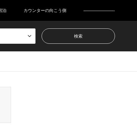
宿泊
カウンターの向こう側
———————-
nsen_tcd050/breadcrumb.php
on line
94