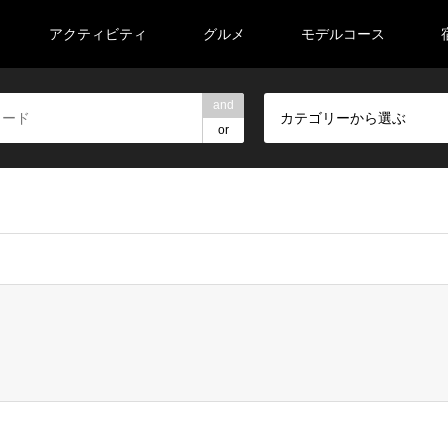
アクティビティ
グルメ
モデルコース
and
カテゴリーから選ぶ
or
veeell/road-trip-tohoku.com/public_html/wp-content/themes/ge