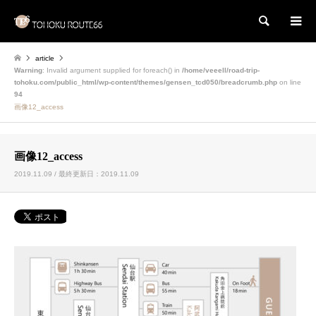
検索
article
Warning
: Invalid argument supplied for foreach() in
/home/veeell/road-trip-
tohoku.com/public_html/wp-content/themes/gensen_tcd050/breadcrumb.php
on line
94
画像12_access
画像12_access
2019.11.09 / 最終更新日：2019.11.09