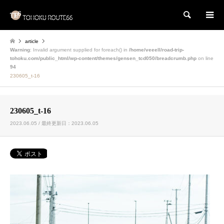
検索
article
Warning
: Invalid argument supplied for foreach() in
/home/veeell/road-trip-
tohoku.com/public_html/wp-content/themes/gensen_tcd050/breadcrumb.php
on line
94
230605_t-16
230605_t-16
2023.06.05 / 最終更新日：2023.06.05