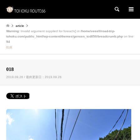
検索
article
Warning
: Invalid argument supplied for foreach() in
/home/veeell/road-trip-
tohoku.com/public_html/wp-content/themes/gensen_tcd050/breadcrumb.php
on line
94
018
018
2019.09.26 / 最終更新日：2019.09.26