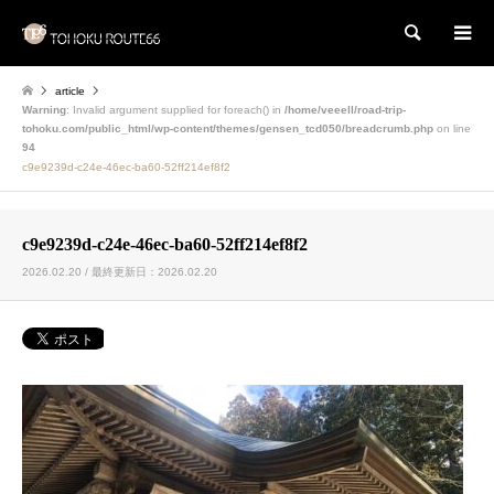
検索
article
Warning
: Invalid argument supplied for foreach() in
/home/veeell/road-trip-
tohoku.com/public_html/wp-content/themes/gensen_tcd050/breadcrumb.php
on line
94
c9e9239d-c24e-46ec-ba60-52ff214ef8f2
c9e9239d-c24e-46ec-ba60-52ff214ef8f2
2026.02.20 / 最終更新日：2026.02.20