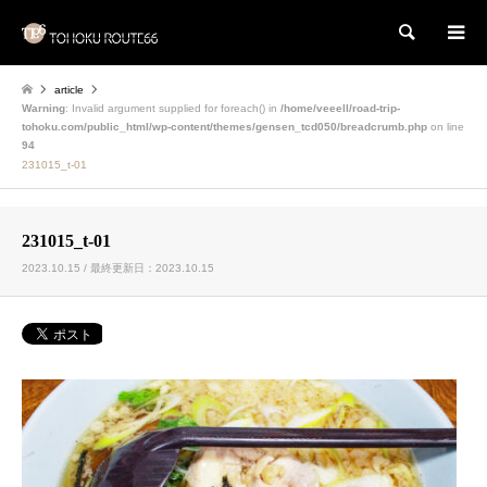
検索
article
Warning
: Invalid argument supplied for foreach() in
/home/veeell/road-trip-
tohoku.com/public_html/wp-content/themes/gensen_tcd050/breadcrumb.php
on line
94
231015_t-01
231015_t-01
2023.10.15 / 最終更新日：2023.10.15