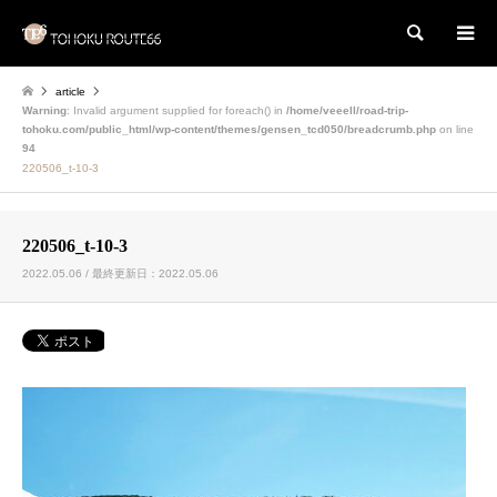
検索
article
Warning
: Invalid argument supplied for foreach() in
/home/veeell/road-trip-
tohoku.com/public_html/wp-content/themes/gensen_tcd050/breadcrumb.php
on line
94
220506_t-10-3
220506_t-10-3
2022.05.06 / 最終更新日：2022.05.06