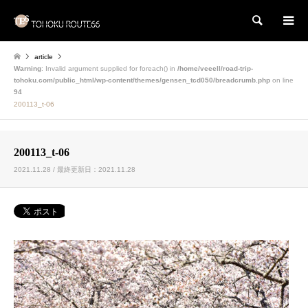
検索
article
Warning
: Invalid argument supplied for foreach() in
/home/veeell/road-trip-
tohoku.com/public_html/wp-content/themes/gensen_tcd050/breadcrumb.php
on line
94
200113_t-06
200113_t-06
2021.11.28 / 最終更新日：2021.11.28