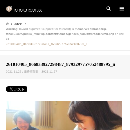
検索
article
Warning
: Invalid argument supplied for foreach() in
/home/veeell/road-trip-
tohoku.com/public_html/wp-content/themes/gensen_tcd050/breadcrumb.php
on line
94
261010405_866833927298487_8793297757052488795_n
261010405_866833927298487_8793297757052488795_n
2021.11.27 / 最終更新日：2021.11.27