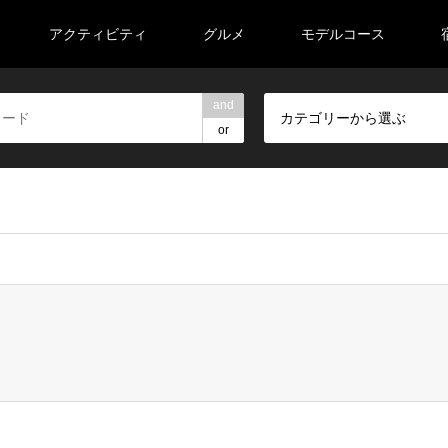
アクティビティ
グルメ
モデルコース
and
カテゴリーから選ぶ
or
veeell/road-trip-tohoku.com/public_html/wp-content/themes/ge