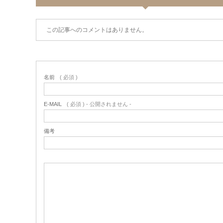
この記事へのコメントはありません。
名前
( 必須 )
E-MAIL
( 必須 ) - 公開されません -
備考