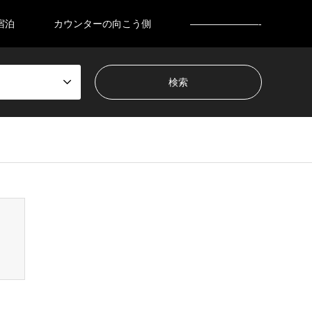
宿泊
カウンターの向こう側
———————-
nsen_tcd050/breadcrumb.php
on line
94