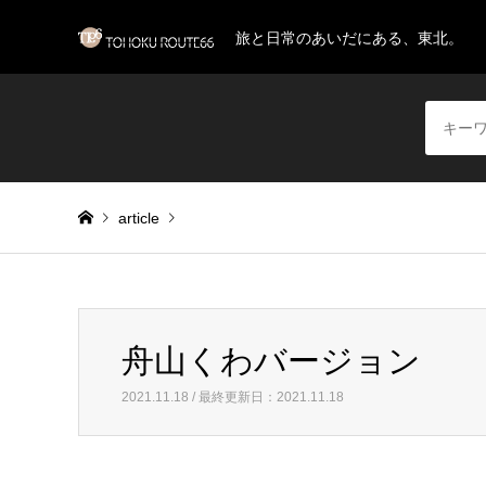
旅と日常のあいだにある、東北。
article
Warning
: Invalid argument supplied for foreach() in
/home/
舟山くわバージョン
舟山くわバージョン
2021.11.18 / 最終更新日：2021.11.18