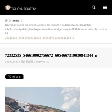
検索
article
Warning
: Invalid argument supplied for foreach() in
/home/veeell/road-trip-
tohoku.com/public_html/wp-content/themes/gensen_tcd050/breadcrumb.php
on line
94
72332535_546610902756672_6054667319030841344_n
72332535_546610902756672_6054667319030841344_n
2019.09.30 / 最終更新日：2019.09.30