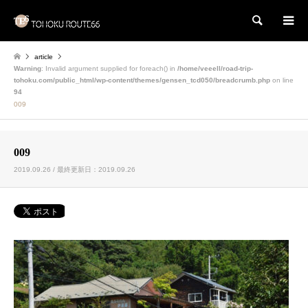
検索
article
Warning
: Invalid argument supplied for foreach() in
/home/veeell/road-trip-
tohoku.com/public_html/wp-content/themes/gensen_tcd050/breadcrumb.php
on line
94
009
009
2019.09.26 / 最終更新日：2019.09.26