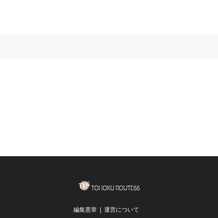
編集憲章
運営について