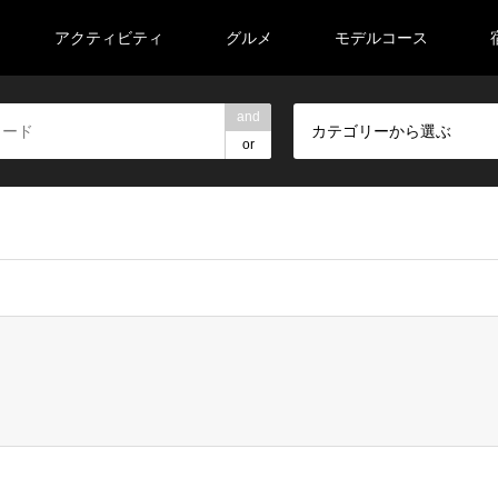
アクティビティ
グルメ
モデルコース
and
カテゴリーから選ぶ
or
veeell/road-trip-tohoku.com/public_html/wp-content/themes/ge