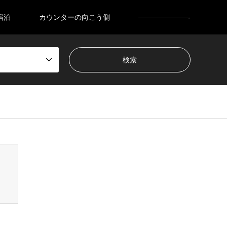
宿泊
カウンターの向こう側
———————-
nsen_tcd050/breadcrumb.php
on line
94