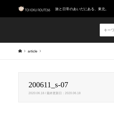
旅と日常のあいだにある、東北。
article
Warning
: Invalid argument supplied for foreach() in
/home/
200611_s-07
200611_s-07
2020.06.18 / 最終更新日：2020.06.18