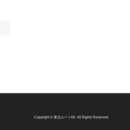
Copyright
©
東北ルート66
. All Rights Reserved.