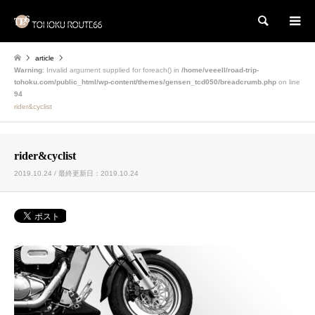
検索
article
Warning
: Invalid argument supplied for foreach() in
/home/veeell/road-trip-
tohoku.com/public_html/wp-content/themes/gensen_tcd050/breadcrumb.php
on line
94
rider&cyclist
rider&cyclist
2019.10.24 / 最終更新日：2019.10.24