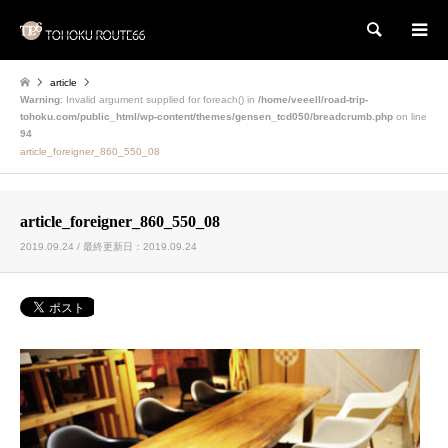
検索
article
Warning
: Invalid argument supplied for foreach() in
/home/veeell/road-trip-
tohoku.com/public_html/wp-content/themes/gensen_tcd050/breadcrumb.php
on line
94
article_foreigner_860_550_08
article_foreigner_860_550_08
2019.09.24 / 最終更新日：2019.09.24