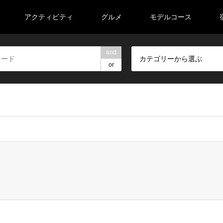
アクティビティ
グルメ
モデルコース
and
カテゴリーから選ぶ
or
veeell/road-trip-tohoku.com/public_html/wp-content/themes/ge