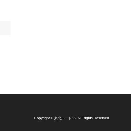
Copyright
©
東北ルート66
. All Rights Reserved.