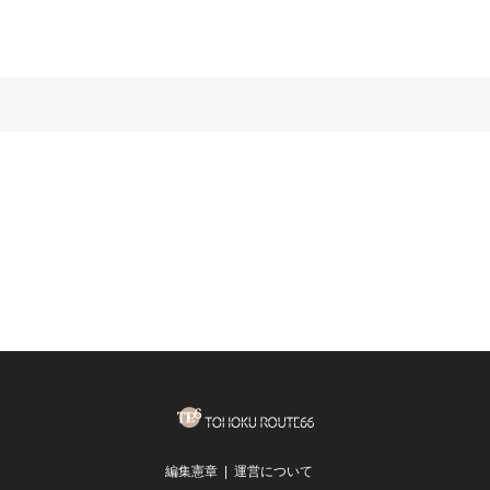
編集憲章
運営について