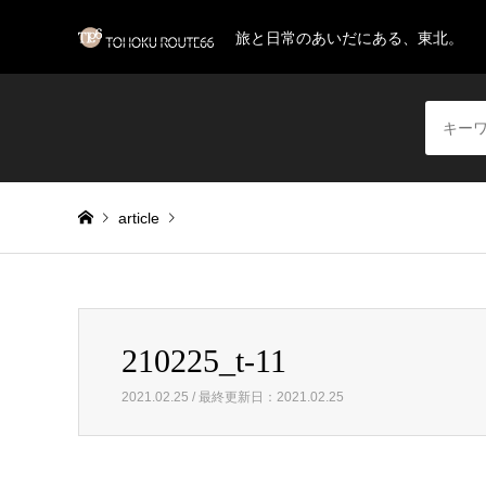
旅と日常のあいだにある、東北。
article
Warning
: Invalid argument supplied for foreach() in
/home/
210225_t-11
210225_t-11
2021.02.25 / 最終更新日：2021.02.25