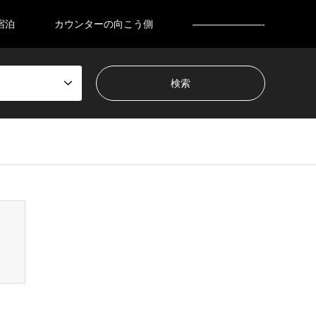
宿泊
カウンターの向こう側
———————-
nsen_tcd050/breadcrumb.php
on line
94