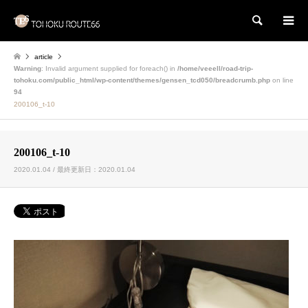
検索
article
Warning
: Invalid argument supplied for foreach() in
/home/veeell/road-trip-
tohoku.com/public_html/wp-content/themes/gensen_tcd050/breadcrumb.php
on line
94
200106_t-10
200106_t-10
2020.01.04 / 最終更新日：2020.01.04