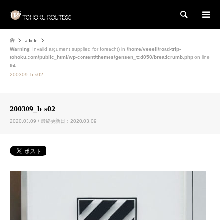
検索
article
Warning
: Invalid argument supplied for foreach() in
/home/veeell/road-trip-
tohoku.com/public_html/wp-content/themes/gensen_tcd050/breadcrumb.php
on line
94
200309_b-s02
200309_b-s02
2020.03.09 / 最終更新日：2020.03.09