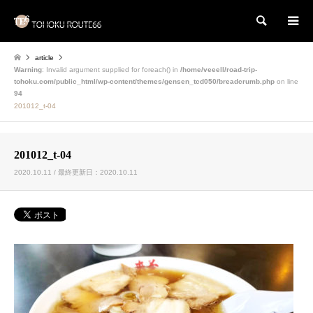
検索
article
Warning
: Invalid argument supplied for foreach() in
/home/veeell/road-trip-
tohoku.com/public_html/wp-content/themes/gensen_tcd050/breadcrumb.php
on line
94
201012_t-04
201012_t-04
2020.10.11 / 最終更新日：2020.10.11