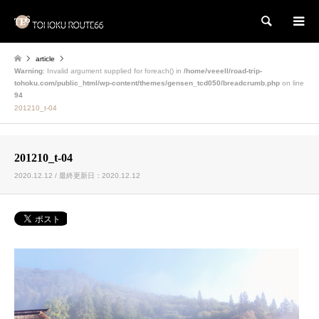
検索
article
Warning
: Invalid argument supplied for foreach() in
/home/veeell/road-trip-
tohoku.com/public_html/wp-content/themes/gensen_tcd050/breadcrumb.php
on line
94
201210_t-04
201210_t-04
2020.12.12 / 最終更新日：2020.12.12