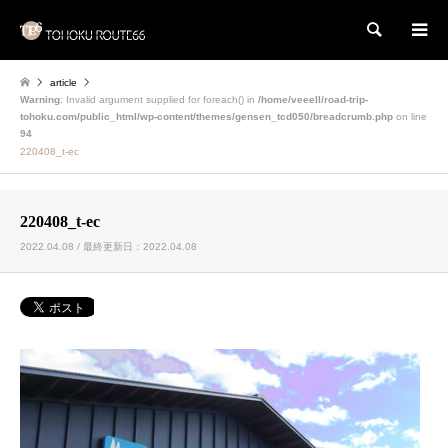
検索
article
Warning
: Invalid argument supplied for foreach() in
/home/veeell/road-trip-
tohoku.com/public_html/wp-content/themes/gensen_tcd050/breadcrumb.php
on line
94
220408_t-ec
220408_t-ec
2022.04.08 / 最終更新日：2022.04.08