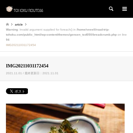
検索
article
Warning
: Invalid argument supplied for foreach() in
/home/veeell/road-trip-
tohoku.com/public_html/wp-content/themes/gensen_tcd050/breadcrumb.php
on line
94
IMG20211031172454
IMG20211031172454
2021.11.01 / 最終更新日：2021.11.01