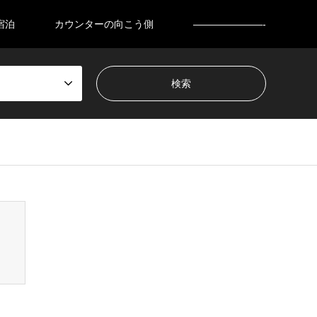
宿泊
カウンターの向こう側
———————-
nsen_tcd050/breadcrumb.php
on line
94