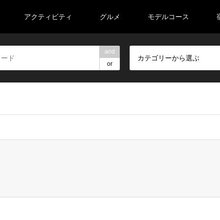
アクティビティ
グルメ
モデルコース
and
カテゴリーから選ぶ
or
veeell/road-trip-tohoku.com/public_html/wp-content/themes/ge