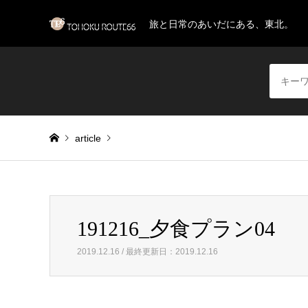
旅と日常のあいだにある、東北。
article
Warning
: Invalid argument supplied for foreach() in
/home/
191216_夕食プラン04
191216_夕食プラン04
2019.12.16 / 最終更新日：2019.12.16