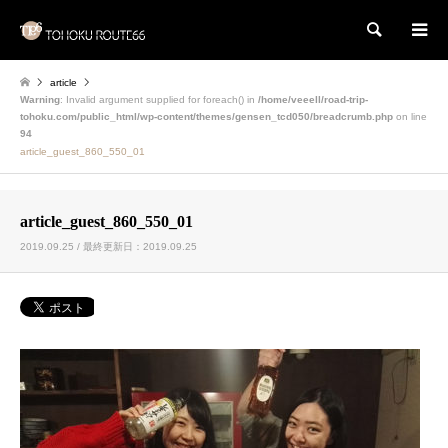
検索
article
Warning
: Invalid argument supplied for foreach() in
/home/veeell/road-trip-
tohoku.com/public_html/wp-content/themes/gensen_tcd050/breadcrumb.php
on line
94
article_guest_860_550_01
article_guest_860_550_01
2019.09.25 / 最終更新日：2019.09.25