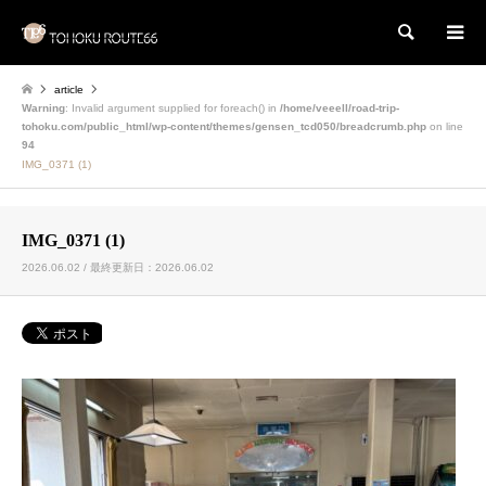
検索
article
Warning
: Invalid argument supplied for foreach() in
/home/veeell/road-trip-
tohoku.com/public_html/wp-content/themes/gensen_tcd050/breadcrumb.php
on line
94
IMG_0371 (1)
IMG_0371 (1)
2026.06.02 / 最終更新日：2026.06.02