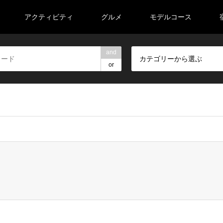
アクティビティ
グルメ
モデルコース
and
カテゴリーから選ぶ
or
veeell/road-trip-tohoku.com/public_html/wp-content/themes/ge