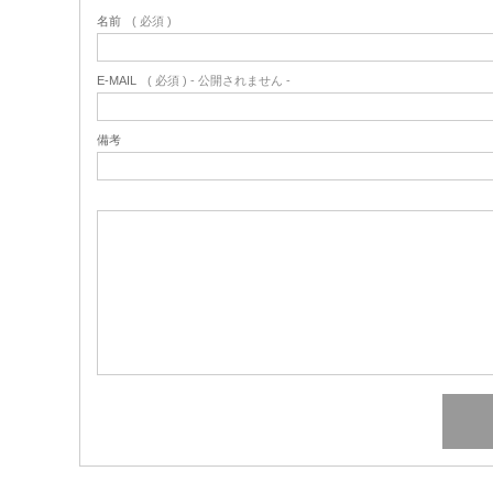
名前
( 必須 )
E-MAIL
( 必須 ) - 公開されません -
備考