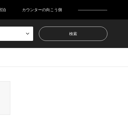
宿泊
カウンターの向こう側
———————-
nsen_tcd050/breadcrumb.php
on line
94