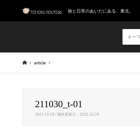
旅と日常のあいだにある、東北。
article
Warning
: Invalid argument supplied for foreach() in
/home/
211030_t-01
211030_t-01
2021.10.29 / 最終更新日：2021.10.29