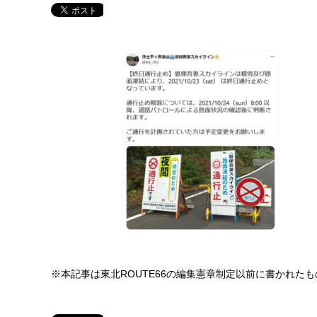
※本記事は東北ROUTE66の編集憲章制定以前に書かれた