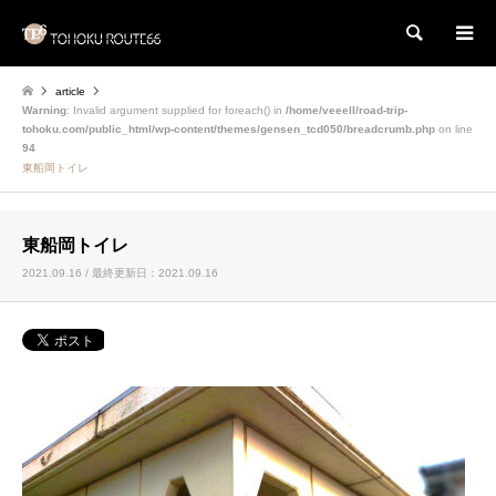
検索
article
Warning
: Invalid argument supplied for foreach() in
/home/veeell/road-trip-
tohoku.com/public_html/wp-content/themes/gensen_tcd050/breadcrumb.php
on line
94
東船岡トイレ
東船岡トイレ
2021.09.16 / 最終更新日：2021.09.16