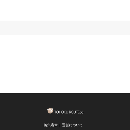
編集憲章
運営について