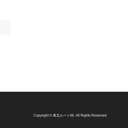
Copyright
©
東北ルート66
. All Rights Reserved.