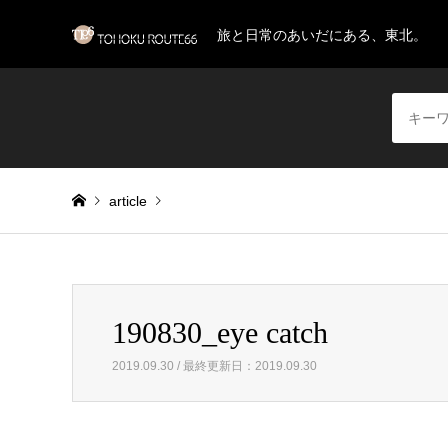
旅と日常のあいだにある、東北。
article
Warning
: Invalid argument supplied for foreach() in
/home/
190830_eye catch
190830_eye catch
2019.09.30 / 最終更新日：2019.09.30