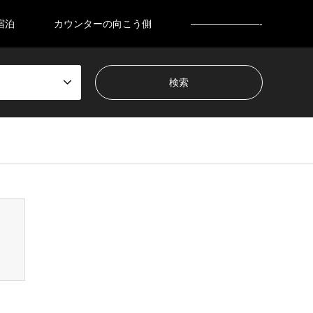
宿泊
カウンターの向こう側
———————-
nsen_tcd050/breadcrumb.php
on line
94