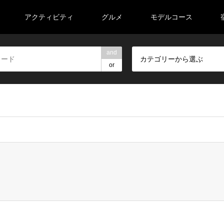
アクティビティ
グルメ
モデルコース
and
カテゴリーから選ぶ
or
veeell/road-trip-tohoku.com/public_html/wp-content/themes/ge