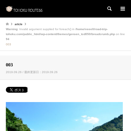
検索
article
Warning
: Invalid argument supplied for foreach() in
/home/veeell/road-trip-
tohoku.com/public_html/wp-content/themes/gensen_tcd050/breadcrumb.php
on line
94
003
003
2019.09.26 / 最終更新日：2019.09.26