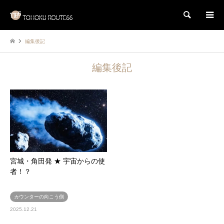
検索
編集後記
編集後記
宮城・角田発 ★ 宇宙からの使
者！？
カウンターの向こう側
2025.12.21