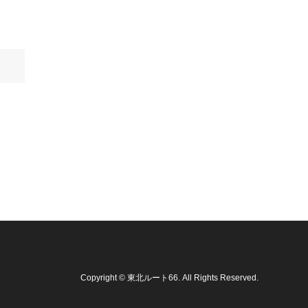
Copyright
©
東北ルート66
. All Rights Reserved.