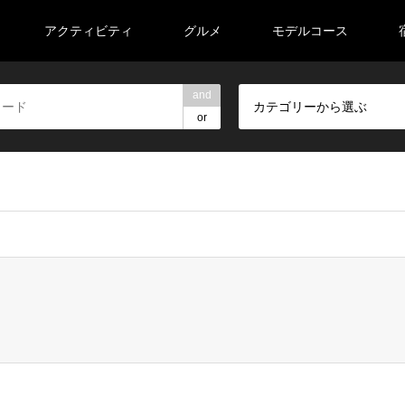
アクティビティ
グルメ
モデルコース
and
カテゴリーから選ぶ
or
veeell/road-trip-tohoku.com/public_html/wp-content/themes/ge