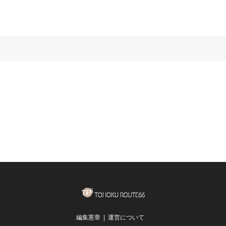
編集憲章
運営について