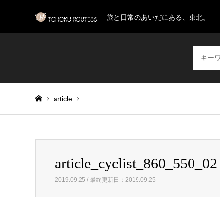
旅と日常のあいだにある、東北。
article
Warning
: Invalid argument supplied for foreach() in
/home/
article_cyclist_860_550_02
article_cyclist_860_550_02
2019.09.25 / 最終更新日：2019.09.25