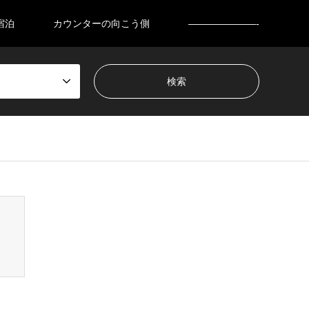
宿泊
カウンターの向こう側
———————-
nsen_tcd050/breadcrumb.php
on line
94