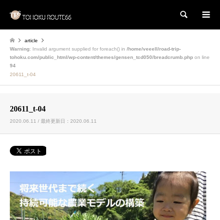
検索
article
Warning
: Invalid argument supplied for foreach() in
/home/veeell/road-trip-
tohoku.com/public_html/wp-content/themes/gensen_tcd050/breadcrumb.php
on line
94
20611_t-04
20611_t-04
2020.06.11 / 最終更新日：2020.06.11