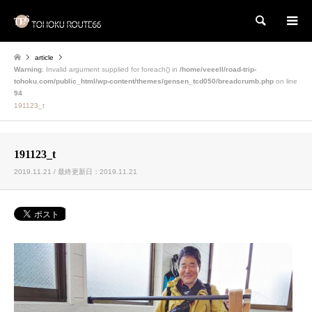
検索
article
Warning
: Invalid argument supplied for foreach() in
/home/veeell/road-trip-
tohoku.com/public_html/wp-content/themes/gensen_tcd050/breadcrumb.php
on line
94
191123_t
191123_t
2019.11.21 / 最終更新日：2019.11.21