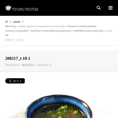
検索
article
Warning
: Invalid argument supplied for foreach() in
/home/veeell/road-trip-
tohoku.com/public_html/wp-content/themes/gensen_tcd050/breadcrumb.php
on line
94
200217_t-10-1
200217_t-10-1
2020.02.17 / 最終更新日：2020.02.17