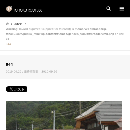
検索
article
Warning
: Invalid argument supplied for foreach() in
/home/veeell/road-trip-
tohoku.com/public_html/wp-content/themes/gensen_tcd050/breadcrumb.php
on line
94
044
044
2019.09.26 / 最終更新日：2019.09.26